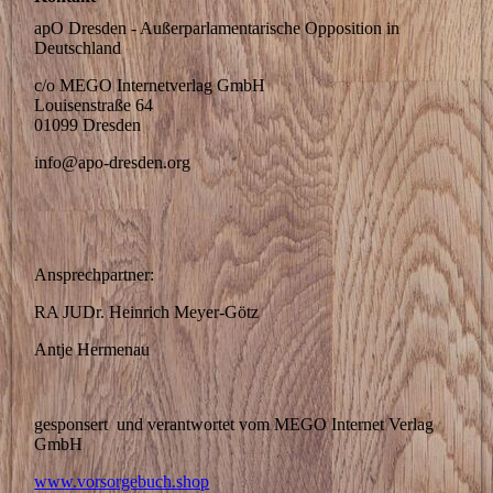
apO Dresden - Außerparlamentarische Opposition in
Deutschland
c/o MEGO Internetverlag GmbH
Louisenstraße 64
01099 Dresden
info@apo-dresden.org
Ansprechpartner:
RA JUDr. Heinrich Meyer-Götz
Antje Hermenau
gesponsert und verantwortet vom MEGO Internet Verlag
GmbH
www.vorsorgebuch.shop