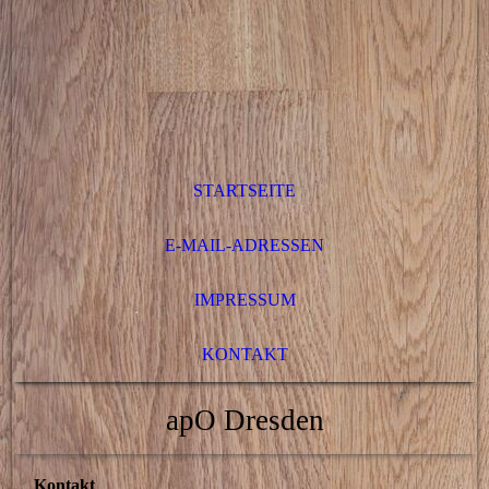
STARTSEITE
E-MAIL-ADRESSEN
IMPRESSUM
KONTAKT
apO Dresden
Kontakt